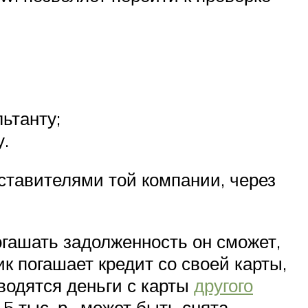
ьтанту;
.
ставителями той компании, через
огашать задолженность он сможет,
 погашает кредит со своей карты,
водятся деньги с карты
другого
 тыс. р., может быть снята