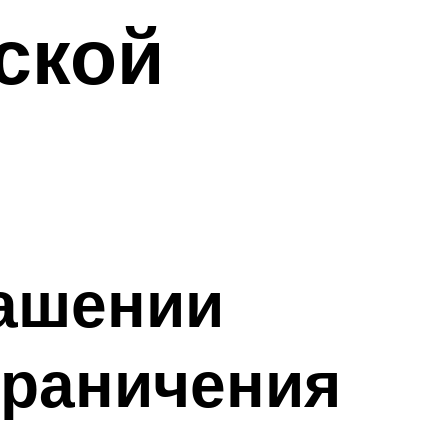
ской
гашении
граничения