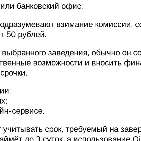
 или банковский офис.
одразумевают взимание комиссии, с
т 50 рублей.
 выбранного заведения, обычно он сос
твенные возможности и вносить фина
срочки.
ии;
х;
йн-сервисе.
т учитывать срок, требуемый на зав
аймёт до 3 суток, а использование Q