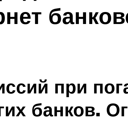
рнет банков
иссий при по
гих банков. О