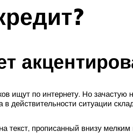
кредит?
ет акцентиро
в ищут по интернету. Но зачастую н
а в действительности ситуации скла
на текст, прописанный внизу мелким