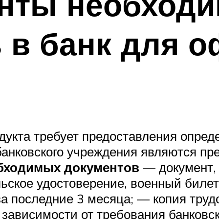
енты необход
 в банк для 
укта требует предоставления опреде
анковского учреждения являются пре
бходимых документов
— документ,
ельское удостоверение, военный биле
а последние 3 месяца; — копия трудо
 зависимости от требования банковс