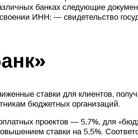
азличных банках следующие докумен
исвоении
ИНН
; — свидетельство госу
банк»
ниженные ставки для клиентов, получ
ботникам бюджетных организаций.
рплатных проектов — 5,7%, для «бюдж
 повышением ставки на 5,5%. Соотве