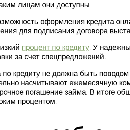
каким лицам они доступны
возможность оформления кредита онла
ления для подписания договора выст
низкий
процент по кредиту
. У надежн
вки за счет спецпредложений.
 по кредиту не должна быть поводом
тельно насчитывают ежемесячную ком
очное погашение займа. В итоге об
соким процентом.