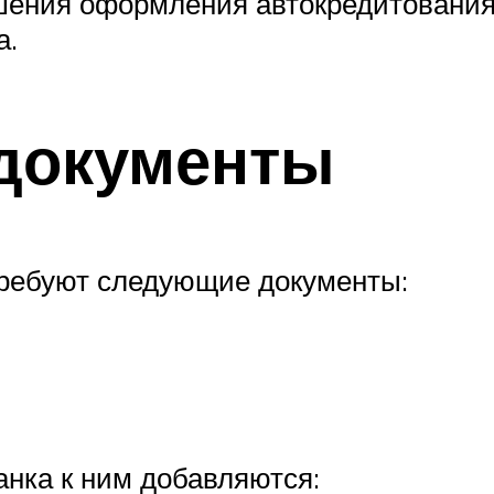
ршения оформления автокредитовани
а.
документы
требуют следующие документы:
нка к ним добавляются: