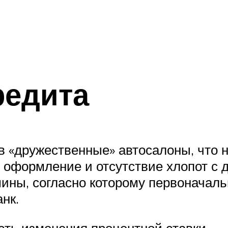
редита
 «дружественные» автосалоны, что н
 оформление и отсутствие хлопот с 
ины, согласно которому первоначальн
нк.
сть изменения процентной ставки